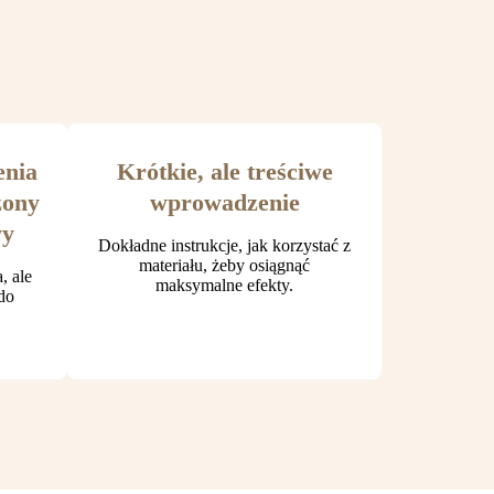
enia
Krótkie, ale treściwe
żony
wprowadzenie
wy
Dokładne instrukcje, jak korzystać z
materiału, żeby osiągnąć
, ale
maksymalne efekty.
do