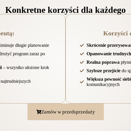
Konkretne korzyści dla każdego
peutą:
Korzyści 
liminuje długie planowanie
Skrócenie przerysowan
rożyć program zaraz po
Opanowanie trudnych
Realna poprawa
płynn
i
– wszystko ułożone krok
Szybsze przejście
do sp
Większa pewność sieb
 najtrudniejszych
komunikacyjnych
Zamów w przedsprzedaży