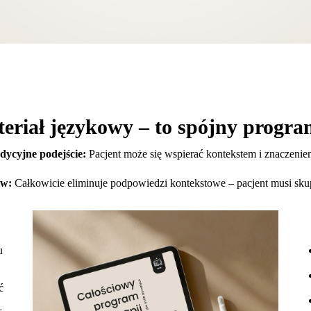
teriał językowy – to spójny progr
dycyjne podejście:
Pacjent może się wspierać kontekstem i znaczeni
ów:
Całkowicie eliminuje podpowiedzi kontekstowe – pacjent musi skup
u
ć