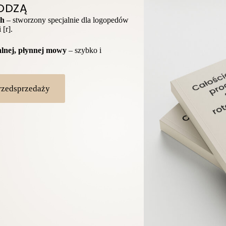
WODZĄ
ch
– stworzony specjalnie dla logopedów
[r].
alnej, płynnej mowy
– szybko i
zedsprzedaży