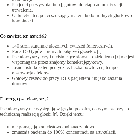
Pacjenci po wywołaniu [r], gotowi do etapu automatyzacji i
utrwalenia.
Gabinety i terapeuci szukający materiału do trudnych głoskowo
kombinacji.
Co zawiera ten materiał?
140 stron starannie ułożonych ćwiczeń fonetycznych.
Ponad 50 typów trudnych połączeń głosek z [r].
Pseudowyrazy, czyli nieistniejące słowa – dzięki temu [r] nie jest
wspomagane przez znajomy kontekst językowy.
Jasne instrukcje terapeutyczne: liczba powtórzeń, tempo,
obserwacja efektów.
Gotowy zestaw do pracy 1:1 z pacjentem lub jako zadania
domowe.
Dlaczego pseudowyrazy?
Pseudowyrazy nie występują w języku polskim, co wymusza czysto
techniczną realizację głoski [r]. Dzięki temu:
nie pomagają kontekstowo ani znaczeniowo,
zmuszają pacjenta do 100% koncentracji na artykulacji,