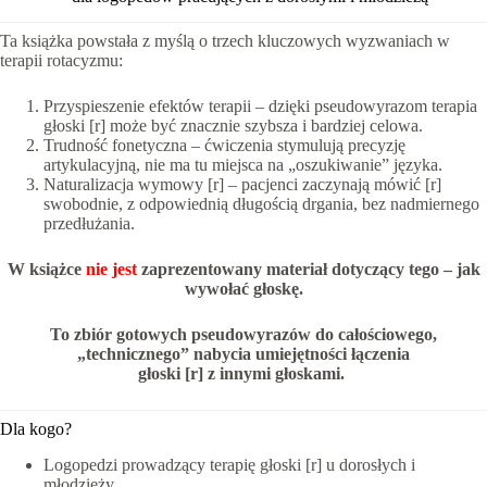
Ta książka powstała z myślą o trzech kluczowych wyzwaniach w
terapii rotacyzmu:
Przyspieszenie efektów terapii – dzięki pseudowyrazom terapia
głoski [r] może być znacznie szybsza i bardziej celowa.
Trudność fonetyczna – ćwiczenia stymulują precyzję
artykulacyjną, nie ma tu miejsca na „oszukiwanie” języka.
Naturalizacja wymowy [r] – pacjenci zaczynają mówić [r]
swobodnie, z odpowiednią długością drgania, bez nadmiernego
przedłużania.
W książce
nie jest
zaprezentowany materiał dotyczący tego – jak
wywołać głoskę.
To zbiór gotowych pseudowyrazów do całościowego,
„technicznego” nabycia umiejętności łączenia
głoski [r] z innymi głoskami.
Dla kogo?
Logopedzi prowadzący terapię głoski [r] u dorosłych i
młodzieży.