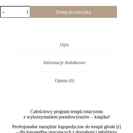
ilość
Dodaj do koszyka
Książka
-
"Całościowy
program
terapii
rotacyzmu
z
Opis
wykorzystaniem
pseudowyrazów"
Informacje dodatkowe
Opinie (0)
Całościowy program terapii rotacyzmu
z wykorzystaniem pseudowyrazów – książka!
Profesjonalne narzędzie logopedyczne do terapii głoski [r]
– dla logopedów pracujących z dorosłymi i młodzieżą