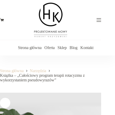
Przejdź
do
treści
Koszyk
Strona główna
Oferta
Sklep
Blog
Kontakt
Strona główna
Narzędzia
Książka – „Całościowy program terapii rotacyzmu z
wykorzystaniem pseudowyrazów”