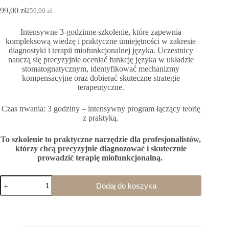
99,00
zł
259,00
zł
Pierwotna
Aktualna
cena
cena
Intensywne 3-godzinne szkolenie, które zapewnia
wynosiła:
wynosi:
kompleksową wiedzę i praktyczne umiejętności w zakresie
259,00 zł.
99,00 zł.
diagnostyki i terapii miofunkcjonalnej języka. Uczestnicy
nauczą się precyzyjnie oceniać funkcję języka w układzie
stomatognatycznym, identyfikować mechanizmy
kompensacyjne oraz dobierać skuteczne strategie
terapeutyczne.
Czas trwania: 3 godziny – intensywny program łączący teorię
z praktyką.
To szkolenie to praktyczne narzędzie dla profesjonalistów,
którzy chcą precyzyjnie diagnozować i skutecznie
prowadzić terapię miofunkcjonalną.
ilość
Dodaj do koszyka
Nagranie
szkolenia
:
"Diagnostyka
i