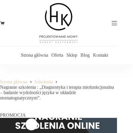
Przejdź
do
treści
Koszyk
Strona główna
Oferta
Sklep
Blog
Kontakt
Strona główna
Szkolenia
Nagranie szkolenia : „Diagnostyka i terapia miofunkcjonalna
– badanie wydolności języka w układzie
stomatognatycznym”.
PROMOCJA