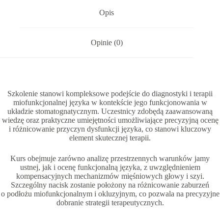
terapia
miofunkcjonalna
Opis
–
badanie
wydolności
Opinie (0)
języka
w
układzie
stomatognatycznym".
Szkolenie stanowi kompleksowe podejście do diagnostyki i terapii
miofunkcjonalnej języka w kontekście jego funkcjonowania w
układzie stomatognatycznym. Uczestnicy zdobędą zaawansowaną
wiedzę oraz praktyczne umiejętności umożliwiające precyzyjną ocenę
i różnicowanie przyczyn dysfunkcji języka, co stanowi kluczowy
element skutecznej terapii.
Kurs obejmuje zarówno analizę przestrzennych warunków jamy
ustnej, jak i ocenę funkcjonalną języka, z uwzględnieniem
kompensacyjnych mechanizmów mięśniowych głowy i szyi.
Szczególny nacisk zostanie położony na różnicowanie zaburzeń
o podłożu miofunkcjonalnym i okluzyjnym, co pozwala na precyzyjne
dobranie strategii terapeutycznych.